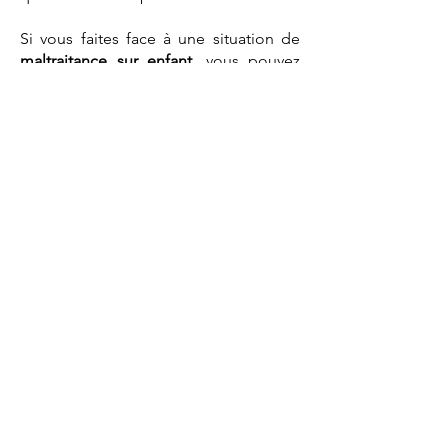
Si vous faites face à une situation de
maltraitance sur enfant
, vous pouvez
vous en remettre en toute confiance au
cabinet d’
avocats
Tomasini.
Pour plus d'informations :
Avocat maltraitance enfant
Avocat pénaliste
Avocat pénaliste crime conjugal
Avocat perte garde enfant
Avocat pervers narcissique
Avocat spécialisé harcèlement
Avocat spécialisé harcèlement moral
Avocat spécialisé violence conjugale
Avocat spécialiste harcèlement
Avocat victime violences conjugales
PRENDRE RDV