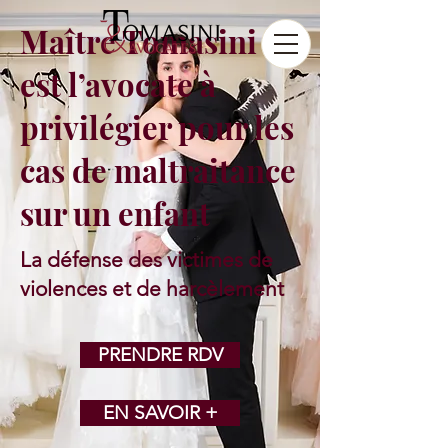
Maître Tomasini
est l’avocate à
privilégier pour les
cas de maltraitance
sur un enfant
La défense des victimes
de
violences et de harcèlement
PRENDRE RDV
EN SAVOIR +