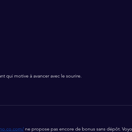
ant qui motive à avancer avec le sourire.
sino.co.com/
 ne propose pas encore de bonus sans dépôt. Voyo