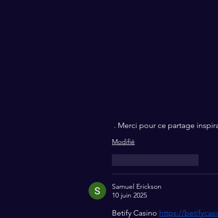
 . Merci pour ce partage inspir
Modifié
J'aime
Répondre
Samuel Erickson
10 juin 2025
Betify Casino 
https://betifyca