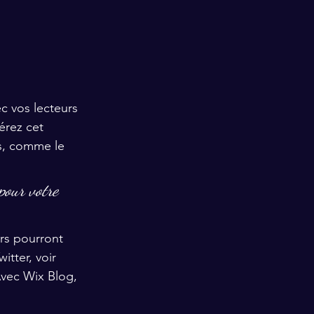
c vos lecteurs 
érez cet 
s, comme le 
pour votre 
rs pourront 
tter, voir 
vec Wix Blog, 