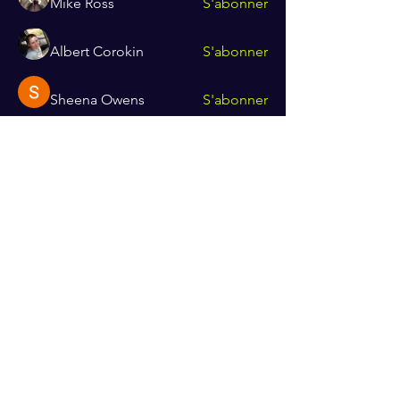
Mike Ross
S'abonner
Albert Corokin
S'abonner
Sheena Owens
S'abonner
Van Proft
S'abonner
Voir tous les membres (118)
Recevez mes dernières actualités
E-mail
S'ABONNER