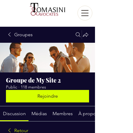
Groupes
Groupe de My Site 2
Public
·
118 membres
Rejoindre
Discussion
Médias
Membres
À propos
Retour