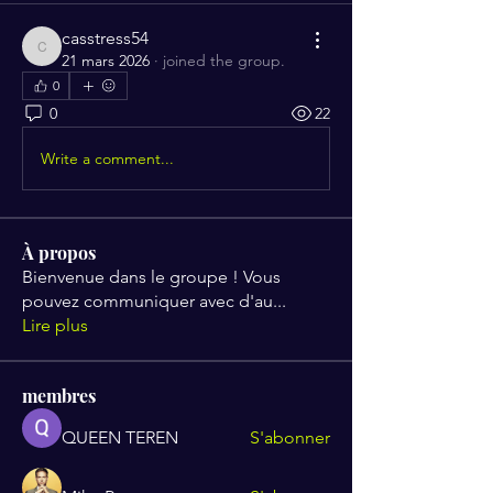
casstress54
casstress54
21 mars 2026
·
joined the group.
0
0
22
Write a comment...
À propos
Bienvenue dans le groupe ! Vous
pouvez communiquer avec d'au
...
Lire plus
membres
QUEEN TEREN
S'abonner