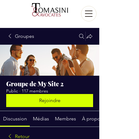
Groupes
Groupe de My Site 2
Public
·
117 membres
Rejoindre
Discussion
Médias
Membres
À propos
Retour