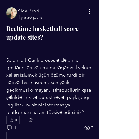
Alex Brod
Il y a 28 jours
Realtime basketball score
update sites?
Salamlar! Canlı proseslərdə anlıq 
göstəriciləri və ümumi rəqəmsal yekun 
xalları izləmək üçün özümə fərdi bir 
cədvəl hazırlayıram. Saniyəlik 
gecikməsi olmayan, istifadəçilərin qısa 
şəkildə link və dürüst rəylər paylaşdığı 
ingiliscə bəsit bir informasiya 
platforması haranı tövsiyə edirsiniz?
0
1
7