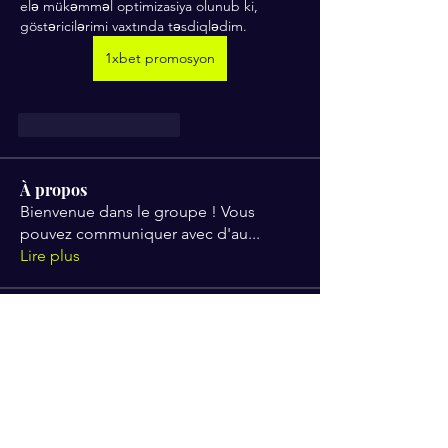
elə mükəmməl optimizasiya olunub ki, 
göstəricilərimi vaxtında təsdiqlədim.
1xbet promosyon
J'aime
Répondre
À propos
Bienvenue dans le groupe ! Vous
pouvez communiquer avec d'au
...
Lire plus
membres
QUEEN TEREN
S'abonner
Mike Ross
S'abonner