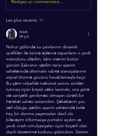
Rédigez un commentaire...
Les plus récents
Mark
09 juil.
Nohur gölündə su çarxlarının dinamik 
qrafikləri ilə özünə əyləncə tapanların o çevik 
metodunu izlədim, lakin mənim bütün 
günüm Şabranın qədim tarixi qazıntı 
sahələrində alternativ rabitə stansiyalarının 
siqnal ötürmə gücünü hesablamaqla keçir. 
Bu çətin relyefdə məlumat axınını anidən 
tutmaq üçün böyük səbir lazımdır, ona görə 
də saniyəlik gecikməsi olmayan sürətli bir 
hərəkət sahəsi axtarırdım. Şəbəkənin çox 
zəif olduğu qədim qazıntı sahəsində belə 
heç bir donma yaşamadan daxil ola 
biləcəyim informasiya portalını açdım və 
çevik crash simulyasiyaları üçün keçərli olan 
daxili idarəetmə kodunu götürdüm. Sistem 