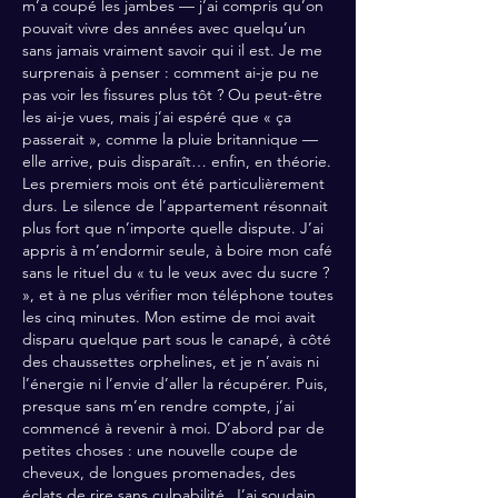
m’a coupé les jambes — j’ai compris qu’on 
pouvait vivre des années avec quelqu’un 
sans jamais vraiment savoir qui il est. Je me 
surprenais à penser : comment ai-je pu ne 
pas voir les fissures plus tôt ? Ou peut-être 
les ai-je vues, mais j’ai espéré que « ça 
passerait », comme la pluie britannique — 
elle arrive, puis disparaît… enfin, en théorie. 
Les premiers mois ont été particulièrement 
durs. Le silence de l’appartement résonnait 
plus fort que n’importe quelle dispute. J’ai 
appris à m’endormir seule, à boire mon café 
sans le rituel du « tu le veux avec du sucre ? 
», et à ne plus vérifier mon téléphone toutes 
les cinq minutes. Mon estime de moi avait 
disparu quelque part sous le canapé, à côté 
des chaussettes orphelines, et je n’avais ni 
l’énergie ni l’envie d’aller la récupérer. Puis, 
presque sans m’en rendre compte, j’ai 
commencé à revenir à moi. D’abord par de 
petites choses : une nouvelle coupe de 
cheveux, de longues promenades, des 
éclats de rire sans culpabilité. J’ai soudain 