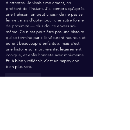
d’attentes. Je vivais simplement, en 
profitant de l’instant. J’ai compris qu’après 
une trahison, on peut choisir de ne pas se 
fermer, mais d’opter pour une autre forme 
de proximité — plus douce envers soi-
même. Ce n’est peut-être pas une histoire 
qui se termine par « ils vécurent heureux et 
eurent beaucoup d’enfants », mais c’est 
une histoire sur moi : vivante, légèrement 
ironique, et enfin honnête avec moi-même. 
Et, à bien y réfléchir, c’est un happy end 
bien plus rare.
按讚
回覆
À propos
Bienvenue dans le groupe ! Vous
pouvez communiquer avec d'au
...
Lire plus