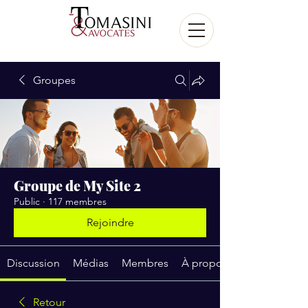
Groupes
Groupe de My Site 2
Public
·
117 membres
Rejoindre
Discussion
Médias
Membres
À propos
Retour