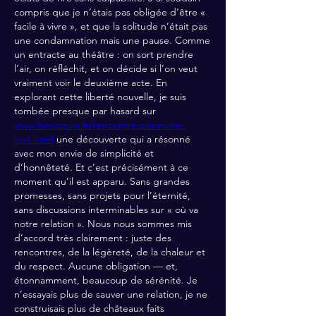
compris que je n’étais pas obligée d’être « 
facile à vivre », et que la solitude n’était pas 
une condamnation mais une pause. Comme 
un entracte au théâtre : on sort prendre 
l’air, on réfléchit, et on décide si l’on veut 
vraiment voir le deuxième acte. En 
explorant cette liberté nouvelle, je suis 
tombée presque par hasard sur 
www.becoquin.fr/rencontre-pour-une-
nuit.html
 une découverte qui a résonné 
avec mon envie de simplicité et 
d’honnêteté. Et c’est précisément à ce 
moment qu’il est apparu. Sans grandes 
promesses, sans projets pour l’éternité, 
sans discussions interminables sur « où va 
notre relation ». Nous nous sommes mis 
d’accord très clairement : juste des 
rencontres, de la légèreté, de la chaleur et 
du respect. Aucune obligation — et, 
étonnamment, beaucoup de sérénité. Je 
n’essayais plus de sauver une relation, je ne 
construisais plus de châteaux faits 