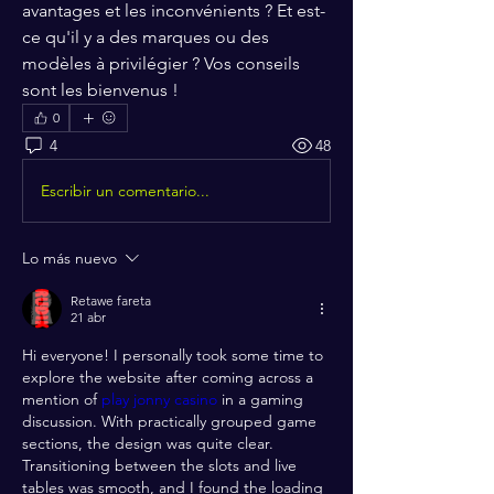
avantages et les inconvénients ? Et est-
ce qu'il y a des marques ou des 
modèles à privilégier ? Vos conseils 
sont les bienvenus !
0
4
48
Escribir un comentario...
Lo más nuevo
Retawe fareta
21 abr
Hi everyone! I personally took some time to 
explore the website after coming across a 
mention of 
play jonny casino
 in a gaming 
discussion. With practically grouped game 
sections, the design was quite clear. 
Transitioning between the slots and live 
tables was smooth, and I found the loading 