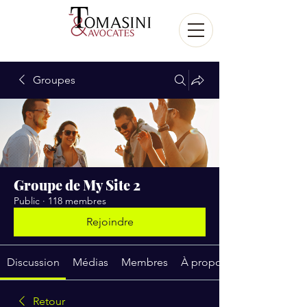
Groupes
Groupe de My Site 2
Public
·
118 membres
Rejoindre
Discussion
Médias
Membres
À propos
Retour