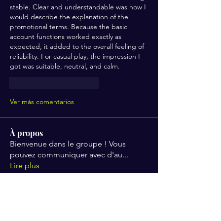
stable. Clear and understandable was how I 
would describe the explanation of the 
promotional terms. Because the basic 
account functions worked exactly as 
expected, it added to the overall feeling of 
reliability. For casual play, the impression I 
got was suitable, neutral, and calm.
Me gusta
Reaccionar
Ver más comentarios
À propos
Bienvenue dans le groupe ! Vous
pouvez communiquer avec d'au
...
Lire plus
membres
QUEEN TEREN
S'abonner