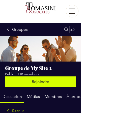
Groupes
Groupe de My Site 2
Public
·
118 membres
Rejoindre
Discussion
Médias
Membres
À propos
Retour