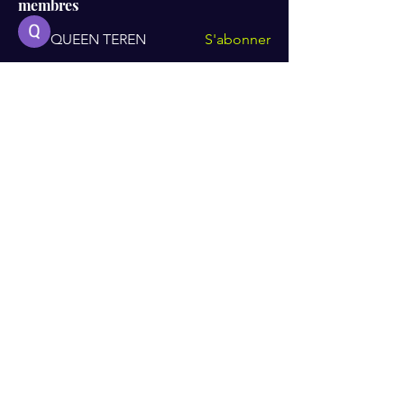
membres
QUEEN TEREN
S'abonner
Mike Ross
S'abonner
Albert Corokin
S'abonner
Sheena Owens
S'abonner
Van Proft
S'abonner
Voir tous les membres (118)
Recevez mes dernières actualités