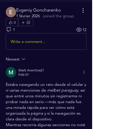
Evgeniy Goncharenko
1 février 2026
·
joined the group.
0
1
12
Write a comment...
Newest
Mark Aventow21
Feb 01
Estaba navegando un rato desde el celular y 
ví varias menciones de 
melbet paraguay
, así 
que entré unos minutos sin registrarme ni 
probar nada en serio —más que nada fue 
una mirada rápida para ver cómo está 
organizada la página y si la navegación es 
clara desde el dispositivo.
Mientras recorría algunas secciones no noté 