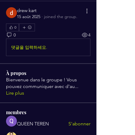
drew kart
15 août 2025
·
joined the group.
0
0
4
댓글을 입력하세요.
À propos
Bienvenue dans le groupe ! Vous
pouvez communiquer avec d'au
...
Lire plus
membres
QUEEN TEREN
S'abonner