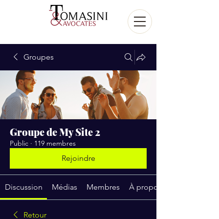
Groupes
Groupe de My Site 2
Public
·
119 membres
Rejoindre
Discussion
Médias
Membres
À propos
Retour