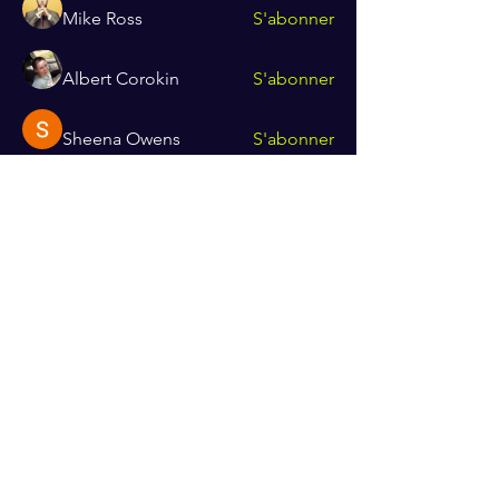
Mike Ross
S'abonner
Albert Corokin
S'abonner
Sheena Owens
S'abonner
Van Proft
S'abonner
Voir tous les membres (119)
Recevez mes dernières actualités
E-mail