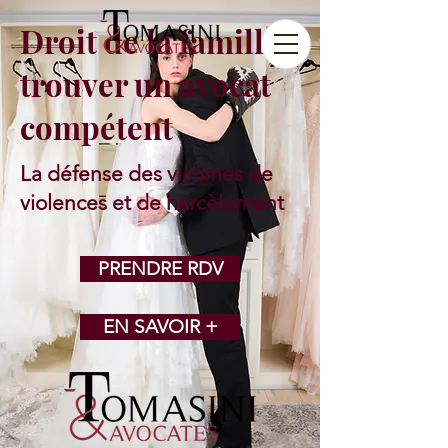
Droit de la famille :
trouver un avocat
compétent
La défense des victimes
de
violences et de harcèlement
PRENDRE RDV
EN SAVOIR +