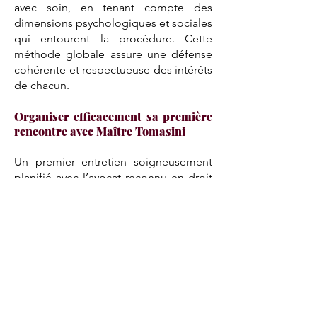
avec soin, en tenant compte des
dimensions psychologiques et sociales
qui entourent la procédure. Cette
méthode globale assure une défense
cohérente et respectueuse des intérêts
de chacun.
Organiser efficacement sa première
rencontre avec Maître Tomasini
Un premier entretien soigneusement
planifié avec l’avocat reconnu en droit
de la famille constitue une étape
décisive dans le traitement d’un
dossier. Pour lui permettre d’évaluer la
situation et de proposer la meilleure
stratégie, il est essentiel de réunir les
éléments indispensables à la
compréhension du contexte. Une
préparation sérieuse favorise un