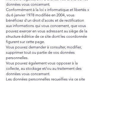
données vous concernant.
Conformément à la loi « informatique et libertés »
du 6 janvier 1978 modifiée en 2004, vous
bénéficiez d'un droit d'accès et de rectification
aux informations qui vous concernent, que vous
pouvez exercer en vous adressant au siège de la
structure éditrice de ce site dont les coordonnée
figurent sur cette page.
Vous pouvez demander à consulter, modifier,
supprimer tout ou partie de vos données
personnelles.
Vous pouvez également vous opposer à la
collecte, au stockage et/ou au traitement des
données vous concernant.
Les données personnelles recueillies via ce site
internet sont conservées par la société éditrice de
ce site sur divers supports informatiques, fixes ou
mobiles, rattachés à l'adresse du siège social de
la société éditrice de ce site.
Les données personnelles recueillies via ce site
internet ne sont transmises qu'aux services
pertinents et adéquats de la société éditrice de
ce site.
Les informations recueillies via les formulaires
présents sur ce site permettent de répondre aux